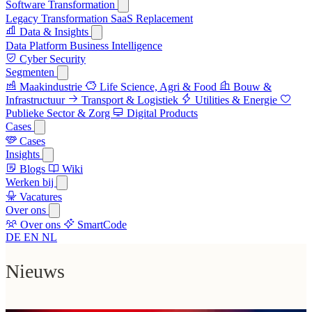
Software Transformation
Legacy Transformation
SaaS Replacement
Data & Insights
Data Platform
Business Intelligence
Cyber Security
Segmenten
Maakindustrie
Life Science, Agri & Food
Bouw &
Infrastructuur
Transport & Logistiek
Utilities & Energie
Publieke Sector & Zorg
Digital Products
Cases
Cases
Insights
Blogs
Wiki
Werken bij
Vacatures
Over ons
Over ons
SmartCode
DE
EN
NL
Nieuws