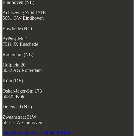
Eindhoven (NL)
Achtseweg Zuid 151E
5651 GW Eindhoven
Enschede (NL)
Ariënsplein 1
7511 JX Enschede
Rotterdam (NL)
Hofplein 20
3032 AG Rotterdam
Köln (DE)
Oskar-Jäger-Str. 173
50825 Köln
Defenced (NL)
Zwaanstraat 31W
5651 CA Eindhoven
hello@beyonder.eu
+31 40 3041314