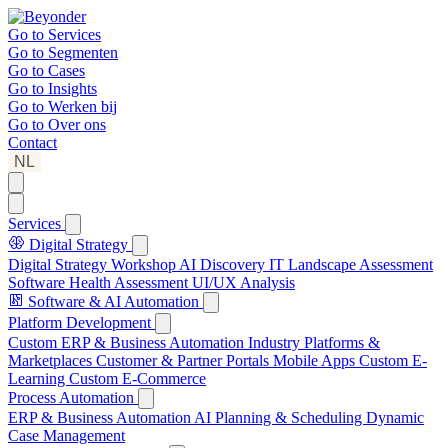
Go to
Services
Go to
Segmenten
Go to
Cases
Go to
Insights
Go to
Werken bij
Go to
Over ons
Contact
NL
Services
Digital Strategy
Digital Strategy Workshop
AI Discovery
IT Landscape Assessment
Software Health Assessment
UI/UX Analysis
Software & AI Automation
Platform Development
Custom ERP & Business Automation
Industry Platforms &
Marketplaces
Customer & Partner Portals
Mobile Apps
Custom E-
Learning
Custom E-Commerce
Process Automation
ERP & Business Automation
AI Planning & Scheduling
Dynamic
Case Management