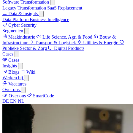
Software Transformation
Legacy Transformation
SaaS Replacement
Data & Insights
Data Platform
Business Intelligence
Cyber Security
Segmenten
Maakindustrie
Life Science, Agri & Food
Bouw &
Infrastructuur
Transport & Logistiek
Utilities & Energie
Publieke Sector & Zorg
Digital Products
Cases
Cases
Insights
Blogs
Wiki
Werken bij
Vacatures
Over ons
Over ons
SmartCode
DE
EN
NL