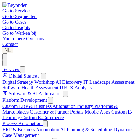
Go to
Services
Go to
Segmenten
Go to
Cases
Go to
Insights
Go to
Werken bij
You're here
Over ons
Contact
NL
Services
Digital Strategy
Digital Strategy Workshop
AI Discovery
IT Landscape Assessment
Software Health Assessment
UI/UX Analysis
Software & AI Automation
Platform Development
Custom ERP & Business Automation
Industry Platforms &
Marketplaces
Customer & Partner Portals
Mobile Apps
Custom E-
Learning
Custom E-Commerce
Process Automation
ERP & Business Automation
AI Planning & Scheduling
Dynamic
Case Management