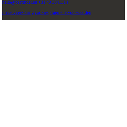
hello@beyonder.eu
+31 40 3041314
privacyverklaring
cookies
algemene voorwaarden