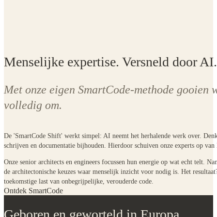
Menselijke expertise. Versneld door AI.
Met onze eigen SmartCode-methode gooien we
volledig om.
De
'SmartCode Shift'
werkt simpel: AI neemt het herhalende werk over. Denk 
schrijven en documentatie bijhouden. Hierdoor schuiven onze experts op van
Onze senior architects en engineers focussen hun energie op wat echt telt.
Name
de architectonische keuzes waar menselijk inzicht voor nodig is. Het resultaa
toekomstige last van onbegrijpelijke, verouderde code.
Ontdek SmartCode
Geboren en geworteld in Europa.