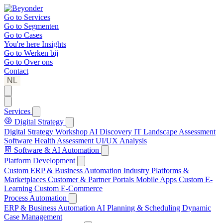
Go to
Services
Go to
Segmenten
Go to
Cases
You're here
Insights
Go to
Werken bij
Go to
Over ons
Contact
NL
Services
Digital Strategy
Digital Strategy Workshop
AI Discovery
IT Landscape Assessment
Software Health Assessment
UI/UX Analysis
Software & AI Automation
Platform Development
Custom ERP & Business Automation
Industry Platforms &
Marketplaces
Customer & Partner Portals
Mobile Apps
Custom E-
Learning
Custom E-Commerce
Process Automation
ERP & Business Automation
AI Planning & Scheduling
Dynamic
Case Management