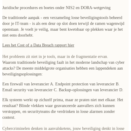
Juridische procedures
en boetes onder NIS2 en DORA-wetgeving
De traditionele aanpak - een verzameling losse beveiligingstools beheerd
door je IT-team - is als een deur op slot doen terwijl de ramen wagenwijd
openstaan. Je voelt je veilig, maar bent kwetsbaar op plekken waar je het
niet eens doorhebt.
Lees het Cost of a Data Breach rapport hier
Het probleem zit niet in je tools, maar in de fragmentatie ervan.
Waarom traditionele beveiliging faalt in het moderne landschap van cyber
attacks? De meeste middelgrote organisaties hebben een lappendeken aan
beveiligingsoplossingen:
Een firewall van leverancier A. Endpoint protection van leverancier B.
Email security van leverancier C. Backup-oplossingen van leverancier D.
Elk systeem werkt op zichzelf prima, maar ze praten niet met elkaar. Het
resultaat? Blinde vlekken waar geavanceerde aanvallers zich kunnen
verstoppen, en securityteams die verdrinken in losse alarmen zonder
context.
Cybercriminelen denken in aanvalsketens, jouw beveiliging denkt in losse