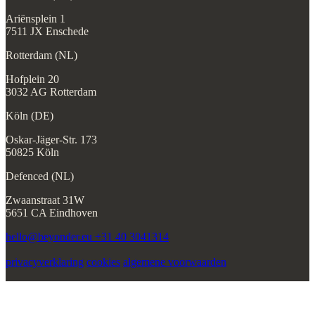
Ariënsplein 1
7511 JX Enschede
Rotterdam (NL)
Hofplein 20
3032 AG Rotterdam
Köln (DE)
Oskar-Jäger-Str. 173
50825 Köln
Defenced (NL)
Zwaanstraat 31W
5651 CA Eindhoven
hello@beyonder.eu
+31 40 3041314
privacyverklaring
cookies
algemene voorwaarden