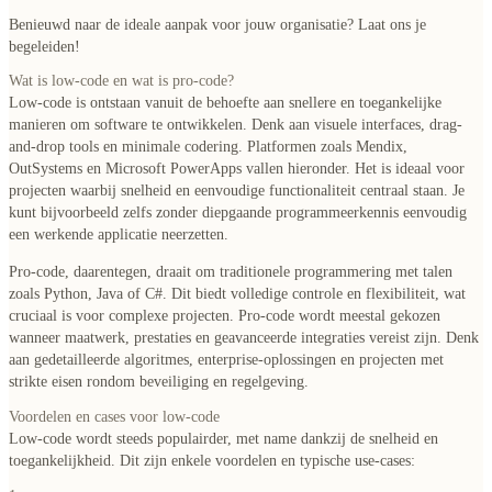
Benieuwd naar de ideale aanpak voor jouw organisatie? Laat ons je
begeleiden!
Wat is low-code en wat is pro-code?
Low-code
is ontstaan vanuit de behoefte aan snellere en toegankelijke
manieren om software te ontwikkelen. Denk aan visuele interfaces, drag-
and-drop tools en minimale codering. Platformen zoals Mendix,
OutSystems en Microsoft PowerApps vallen hieronder. Het is ideaal voor
projecten waarbij snelheid en eenvoudige functionaliteit centraal staan. Je
kunt bijvoorbeeld zelfs zonder diepgaande programmeerkennis eenvoudig
een werkende applicatie neerzetten.
Pro-code
, daarentegen, draait om traditionele programmering met talen
zoals Python, Java of C#. Dit biedt volledige controle en flexibiliteit, wat
cruciaal is voor complexe projecten. Pro-code wordt meestal gekozen
wanneer maatwerk, prestaties en geavanceerde integraties vereist zijn. Denk
aan gedetailleerde algoritmes, enterprise-oplossingen en projecten met
strikte eisen rondom beveiliging en regelgeving.
Voordelen en cases voor low-code
Low-code wordt steeds populairder, met name dankzij de snelheid en
toegankelijkheid. Dit zijn enkele voordelen en typische use-cases: