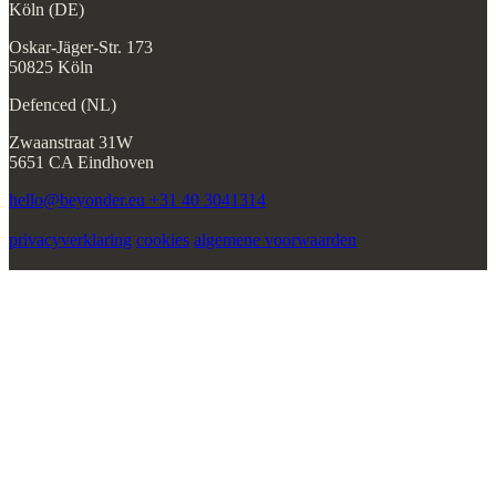
Köln (DE)
Oskar-Jäger-Str. 173
50825 Köln
Defenced (NL)
Zwaanstraat 31W
5651 CA Eindhoven
hello@beyonder.eu
+31 40 3041314
privacyverklaring
cookies
algemene voorwaarden