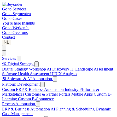
Go to
Services
Go to
Segmenten
Go to
Cases
You're here
Insights
Go to
Werken bij
Go to
Over ons
Contact
NL
Services
Digital Strategy
Digital Strategy Workshop
AI Discovery
IT Landscape Assessment
Software Health Assessment
UI/UX Analysis
Software & AI Automation
Platform Development
Custom ERP & Business Automation
Industry Platforms &
Marketplaces
Customer & Partner Portals
Mobile Apps
Custom E-
Learning
Custom E-Commerce
Process Automation
ERP & Business Automation
AI Planning & Scheduling
Dynamic
Case Management