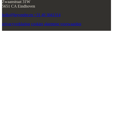
Zwaanstraat 31W
5651 CA Eindhoven
hello@beyonder.eu
+31 40 3041314
privacyverklaring
cookies
algemene voorwaarden