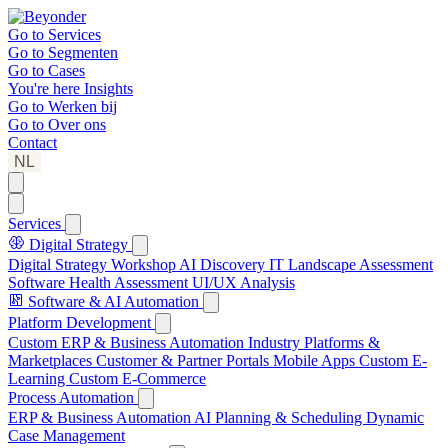
Go to
Services
Go to
Segmenten
Go to
Cases
You're here
Insights
Go to
Werken bij
Go to
Over ons
Contact
NL
Services
Digital Strategy
Digital Strategy Workshop
AI Discovery
IT Landscape Assessment
Software Health Assessment
UI/UX Analysis
Software & AI Automation
Platform Development
Custom ERP & Business Automation
Industry Platforms &
Marketplaces
Customer & Partner Portals
Mobile Apps
Custom E-
Learning
Custom E-Commerce
Process Automation
ERP & Business Automation
AI Planning & Scheduling
Dynamic
Case Management