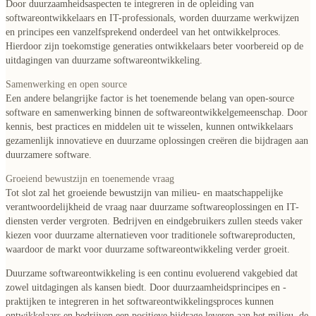
Door duurzaamheidsaspecten te integreren in de opleiding van
softwareontwikkelaars en IT-professionals, worden duurzame werkwijzen
en principes een vanzelfsprekend onderdeel van het ontwikkelproces.
Hierdoor zijn toekomstige generaties ontwikkelaars beter voorbereid op de
uitdagingen van duurzame softwareontwikkeling.
Samenwerking en open source
Een andere belangrijke factor is het toenemende belang van open-source
software en samenwerking binnen de softwareontwikkelgemeenschap. Door
kennis, best practices en middelen uit te wisselen, kunnen ontwikkelaars
gezamenlijk innovatieve en duurzame oplossingen creëren die bijdragen aan
duurzamere software.
Groeiend bewustzijn en toenemende vraag
Tot slot zal het groeiende bewustzijn van milieu- en maatschappelijke
verantwoordelijkheid de vraag naar duurzame softwareoplossingen en IT-
diensten verder vergroten. Bedrijven en eindgebruikers zullen steeds vaker
kiezen voor duurzame alternatieven voor traditionele softwareproducten,
waardoor de markt voor duurzame softwareontwikkeling verder groeit.
Duurzame softwareontwikkeling is een continu evoluerend vakgebied dat
zowel uitdagingen als kansen biedt. Door duurzaamheidsprincipes en -
praktijken te integreren in het softwareontwikkelingsproces kunnen
ontwikkelaars en bedrijven een positieve bijdrage leveren aan het milieu, de