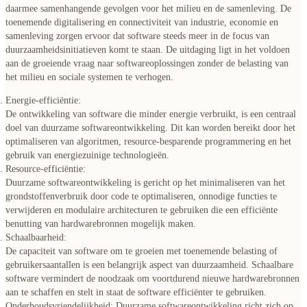
daarmee samenhangende gevolgen voor het milieu en de samenleving. De
toenemende digitalisering en connectiviteit van industrie, economie en
samenleving zorgen ervoor dat software steeds meer in de
focus van
duurzaamheidsinitiatieven
komt te staan. De uitdaging ligt in het voldoen
aan de groeiende vraag naar softwareoplossingen
zonder de belasting van
het milieu en sociale systemen te verhogen
.
Energie-efficiëntie:
De ontwikkeling van software die minder energie verbruikt, is een centraal
doel van duurzame softwareontwikkeling. Dit kan worden bereikt door het
optimaliseren van algoritmen, resource-besparende programmering en het
gebruik van energiezuinige technologieën.
Resource-efficiëntie:
Duurzame softwareontwikkeling is gericht op het minimaliseren van het
grondstoffenverbruik door code te optimaliseren, onnodige functies te
verwijderen en modulaire architecturen te gebruiken die een efficiënte
benutting van hardwarebronnen mogelijk maken.
Schaalbaarheid:
De capaciteit van software om te groeien met toenemende belasting of
gebruikersaantallen is een belangrijk aspect van duurzaamheid. Schaalbare
software vermindert de noodzaak om voortdurend nieuwe hardwarebronnen
aan te schaffen en stelt in staat de software efficiënter te gebruiken.
Onderhoudsvriendelijkheid:
Duurzame softwareontwikkeling richt zich op