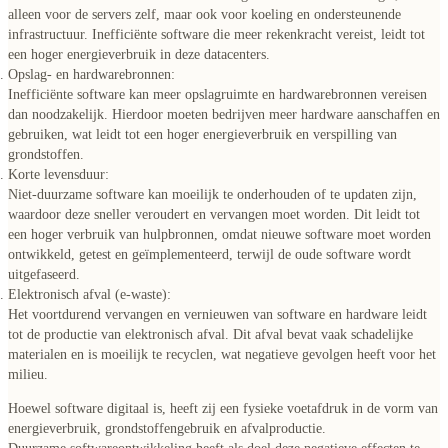
alleen voor de servers zelf, maar ook voor koeling en ondersteunende
infrastructuur. Inefficiënte software die meer rekenkracht vereist, leidt tot
een hoger energieverbruik in deze datacenters.
Opslag- en hardwarebronnen:
Inefficiënte software kan meer opslagruimte en hardwarebronnen vereisen
dan noodzakelijk. Hierdoor moeten bedrijven meer hardware aanschaffen en
gebruiken, wat leidt tot een hoger energieverbruik en verspilling van
grondstoffen.
Korte levensduur:
Niet-duurzame software kan moeilijk te onderhouden of te updaten zijn,
waardoor deze sneller veroudert en vervangen moet worden. Dit leidt tot
een hoger verbruik van hulpbronnen, omdat nieuwe software moet worden
ontwikkeld, getest en geïmplementeerd, terwijl de oude software wordt
uitgefaseerd.
Elektronisch afval (e-waste):
Het voortdurend vervangen en vernieuwen van software en hardware leidt
tot de productie van elektronisch afval. Dit afval bevat vaak schadelijke
materialen en is moeilijk te recyclen, wat negatieve gevolgen heeft voor het
milieu.
Hoewel software digitaal is, heeft zij een
fysieke voetafdruk
in de vorm van
energieverbruik, grondstoffengebruik en afvalproductie
.