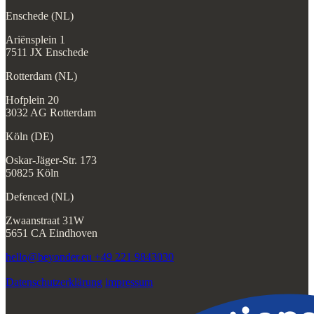
Enschede (NL)
Ariënsplein 1
7511 JX Enschede
Rotterdam (NL)
Hofplein 20
3032 AG Rotterdam
Köln (DE)
Oskar-Jäger-Str. 173
50825 Köln
Defenced (NL)
Zwaanstraat 31W
5651 CA Eindhoven
hello@beyonder.eu
+49 221 9843030
Datenschutzerklärung
impressum