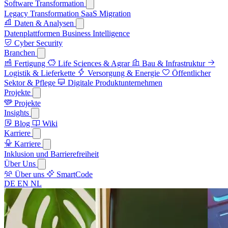
Software Transformation
Legacy Transformation
SaaS Migration
Daten & Analysen
Datenplattformen
Business Intelligence
Cyber Security
Branchen
Fertigung
Life Sciences & Agrar
Bau & Infrastruktur
Logistik & Lieferkette
Versorgung & Energie
Öffentlicher
Sektor & Pflege
Digitale Produktunternehmen
Projekte
Projekte
Insights
Blog
Wiki
Karriere
Karriere
Inklusion und Barrierefreiheit
Über Uns
Über uns
SmartCode
DE
EN
NL