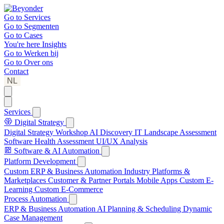
Go to
Services
Go to
Segmenten
Go to
Cases
You're here
Insights
Go to
Werken bij
Go to
Over ons
Contact
NL
Services
Digital Strategy
Digital Strategy Workshop
AI Discovery
IT Landscape Assessment
Software Health Assessment
UI/UX Analysis
Software & AI Automation
Platform Development
Custom ERP & Business Automation
Industry Platforms &
Marketplaces
Customer & Partner Portals
Mobile Apps
Custom E-
Learning
Custom E-Commerce
Process Automation
ERP & Business Automation
AI Planning & Scheduling
Dynamic
Case Management