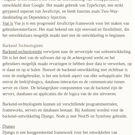
ontwikkeld door Google. Het maakt gebruik van TypeScript, een strikt
getypeerd superset van JavaScript, en biedt functies zoals Two-Way-
databinding en Dependency Injection.
Vue.js
Vue.js is een progressief JavaScript-framework voor het maken van
gebruikersinterfaces. Het staat bekend om zijn eenvoud en flexibiliteit, die
het ontwikkelaars mogelijk maakt snel met de ontwikkeling te beginnen.
Backend Technologieën
Backend-technologieën
verwijzen naar de
serverzijde van webontwikkeling
.
Dit is het deel van de software dat op de achtergrond werkt en het
gebruikers mogelijk maakt ervaringen te hebben door data te verwerken, op
te slaan en op te halen. Hoewel de
backend-ontwikkeling niet zichtbaar is
voor de eindgebruiker
, is het een kritiek aspect van elke webapplicatie. Het
omvat de bedrijfslogica, database-interacties en de communicatie tussen
server en client. De belangrijkste componenten van de backend zijn de
servers, databases en applicaties die de logica van de site uitvoeren.
Backend-technologieën kunnen uit verschillende programmeertalen,
frameworks, servers en databases bestaan.
Bij Ambient worden voor de
backend-ontwikkeling Django, Node.js met NestJS en Symfony gebruikt.
Django
Django is een hoogpresterend framework voor het ontwikkelen van