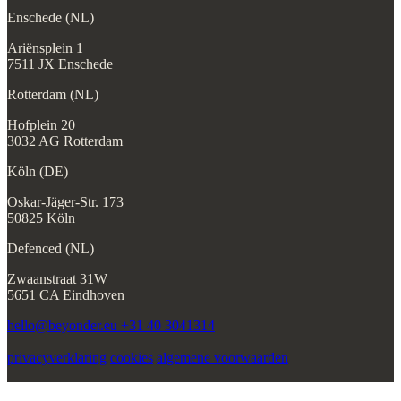
Enschede (NL)
Ariënsplein 1
7511 JX Enschede
Rotterdam (NL)
Hofplein 20
3032 AG Rotterdam
Köln (DE)
Oskar-Jäger-Str. 173
50825 Köln
Defenced (NL)
Zwaanstraat 31W
5651 CA Eindhoven
hello@beyonder.eu
+31 40 3041314
privacyverklaring
cookies
algemene voorwaarden