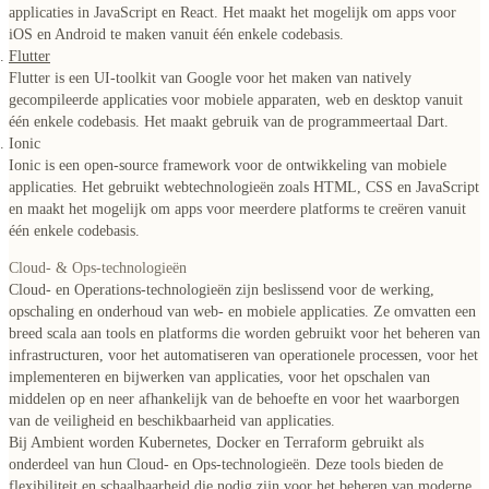
applicaties in JavaScript en React. Het maakt het mogelijk om apps voor
iOS en Android te maken vanuit één enkele codebasis.
Flutter
Flutter is een UI-toolkit van Google voor het maken van natively
gecompileerde applicaties voor mobiele apparaten, web en desktop vanuit
één enkele codebasis. Het maakt gebruik van de programmeertaal Dart.
Ionic
Ionic is een open-source framework voor de ontwikkeling van mobiele
applicaties. Het gebruikt webtechnologieën zoals HTML, CSS en JavaScript
en maakt het mogelijk om apps voor meerdere platforms te creëren vanuit
één enkele codebasis.
Cloud- & Ops-technologieën
Cloud- en Operations-technologieën zijn
beslissend voor de werking,
opschaling en onderhoud van web- en mobiele applicaties
. Ze omvatten een
breed scala aan tools en platforms die worden gebruikt voor het beheren van
infrastructuren, voor het automatiseren van operationele processen, voor het
implementeren en bijwerken van applicaties, voor het opschalen van
middelen op en neer afhankelijk van de behoefte en voor het waarborgen
van de veiligheid en beschikbaarheid van applicaties.
Bij Ambient worden Kubernetes, Docker en Terraform gebruikt als
onderdeel van hun Cloud- en Ops-technologieën.
Deze tools bieden de
flexibiliteit en schaalbaarheid die nodig zijn voor het beheren van moderne,