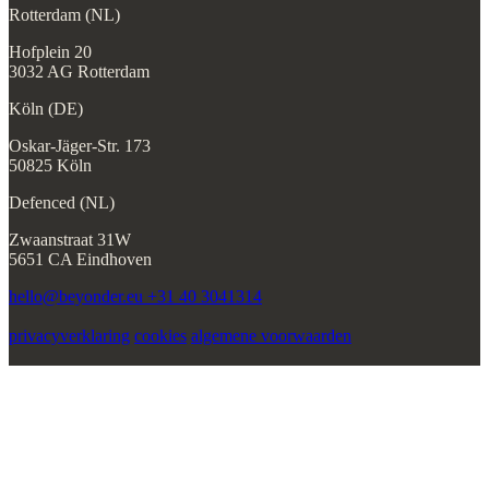
Rotterdam (NL)
Hofplein 20
3032 AG Rotterdam
Köln (DE)
Oskar-Jäger-Str. 173
50825 Köln
Defenced (NL)
Zwaanstraat 31W
5651 CA Eindhoven
hello@beyonder.eu
+31 40 3041314
privacyverklaring
cookies
algemene voorwaarden