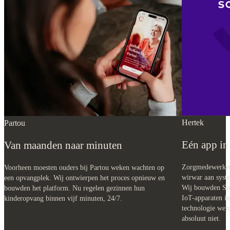
Hertek
Partou
Eén app in 
Van maanden naar minuten
Zorgmedewerkers
Voorheen moesten ouders bij Partou weken wachten op
wirwar aan syst
een opvangplek. Wij ontwierpen het proces opnieuw en
Wij bouwden Son
bouwden het platform. Nu regelen gezinnen hun
IoT-apparaten in
kinderopvang binnen vijf minuten, 24/7.
technologie werd
absoluut niet.