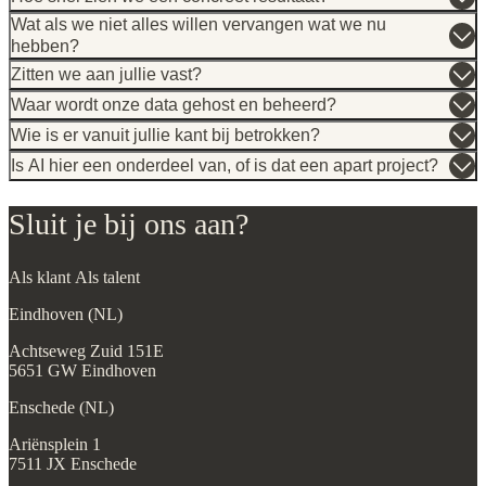
Wat als we niet alles willen vervangen wat we nu
hebben?
Zitten we aan jullie vast?
Waar wordt onze data gehost en beheerd?
Wie is er vanuit jullie kant bij betrokken?
Is AI hier een onderdeel van, of is dat een apart project?
Sluit je bij ons aan?
Als klant
Als talent
Eindhoven (NL)
Achtseweg Zuid 151E
5651 GW Eindhoven
Enschede (NL)
Ariënsplein 1
7511 JX Enschede