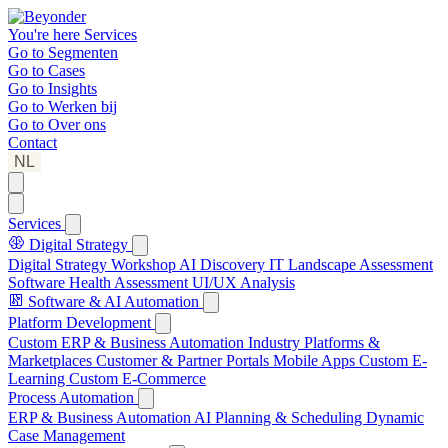
You're here
Services
Go to
Segmenten
Go to
Cases
Go to
Insights
Go to
Werken bij
Go to
Over ons
Contact
NL
Services
Digital Strategy
Digital Strategy Workshop
AI Discovery
IT Landscape Assessment
Software Health Assessment
UI/UX Analysis
Software & AI Automation
Platform Development
Custom ERP & Business Automation
Industry Platforms &
Marketplaces
Customer & Partner Portals
Mobile Apps
Custom E-
Learning
Custom E-Commerce
Process Automation
ERP & Business Automation
AI Planning & Scheduling
Dynamic
Case Management