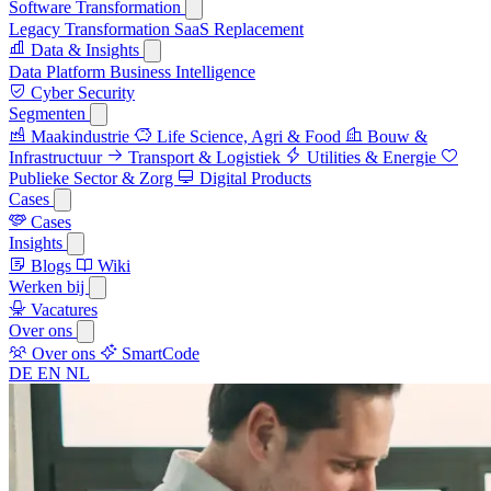
Software Transformation
Legacy Transformation
SaaS Replacement
Data & Insights
Data Platform
Business Intelligence
Cyber Security
Segmenten
Maakindustrie
Life Science, Agri & Food
Bouw &
Infrastructuur
Transport & Logistiek
Utilities & Energie
Publieke Sector & Zorg
Digital Products
Cases
Cases
Insights
Blogs
Wiki
Werken bij
Vacatures
Over ons
Over ons
SmartCode
DE
EN
NL