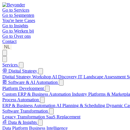
Go to
Services
Go to
Segmenten
You're here
Cases
Go to
Insights
Go to
Werken bij
Go to
Over ons
Contact
NL
Services
Digital Strategy
Digital Strategy Workshop
AI Discovery
IT Landscape Assessment
S
Software & AI Automation
Platform Development
Custom ERP & Business Automation
Industry Platforms & Marketpl
Process Automation
ERP & Business Automation
AI Planning & Scheduling
Dynamic Ca
Software Transformation
Legacy Transformation
SaaS Replacement
Data & Insights
Data Platform
Business Intelligence