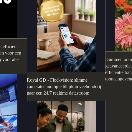
 efficiënt
eem voor een
 voor alle
Dümmen orang
geavanceerde 
efficiëntie tr
toonaangevende
Royal GD - Flockvision: slimme
cameratechnologie tilt pluimveehouderij
naar een 24/7 realtime datastroom