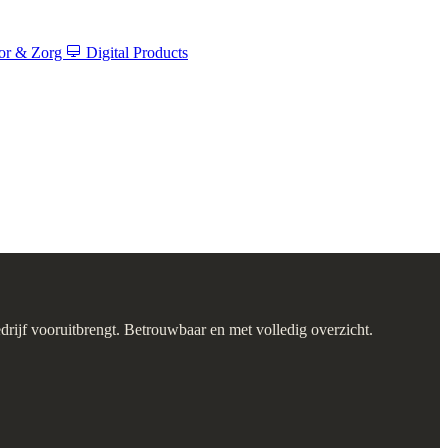
tor & Zorg
Digital Products
drijf vooruitbrengt. Betrouwbaar en met volledig overzicht.