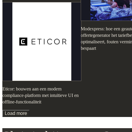
Modexpress: hoe een geaut
offertegenerator het tariefb
optimaliseert, fouten vermin
bespaart
Eticor: bouwen aan een modern
compliance-platform met intuïtieve UI en
offline-functionaliteit
Load more