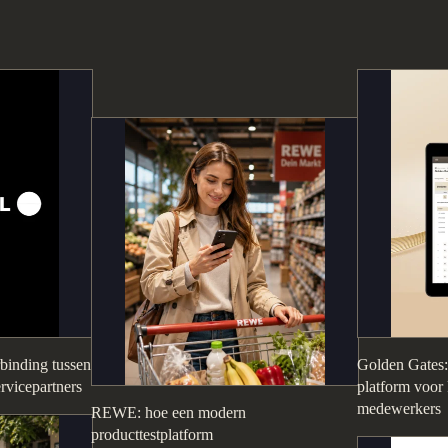
rbinding tussen
Golden Gates: 
ervicepartners
platform voor 
medewerkers
REWE: hoe een modern
producttestplatform