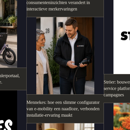
consumenteninzichten verandert in
interactieve merkervaringen
lerportaal,
e.
Ströer: bouwen
service platfo
campagnes
Mennekes: hoe een slimme configurator
van e-mobility een naadloze, verbonden
installatie-ervaring maakt