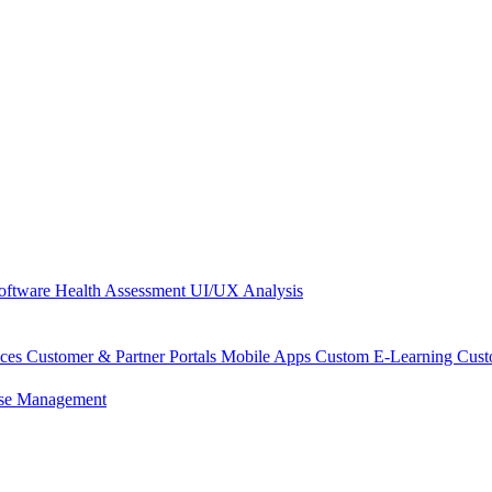
oftware Health Assessment
UI/UX Analysis
aces
Customer & Partner Portals
Mobile Apps
Custom E-Learning
Cus
se Management