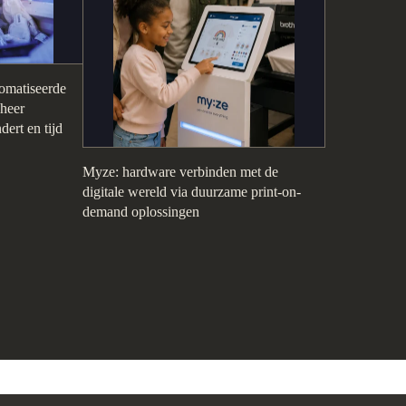
omatiseerde
eheer
dert en tijd
Myze: hardware verbinden met de
digitale wereld via duurzame print-on-
demand oplossingen