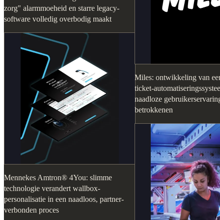
zorg" alarmmoeheid en starre legacy-
software volledig overbodig maakt
Miles: ontwikkeling van een
ticket-automatiseringssyst
naadloze gebruikerservaring
betrokkenen
Mennekes Amtron® 4You: slimme
technologie verandert wallbox-
personalisatie in een naadloos, partner-
verbonden proces