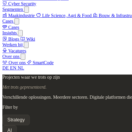
Cyber Security
Segmenten
Maakindustrie
Life Science, Agri & Food
Bouw & Infrastru
Cases
Cases
Insights
Blogs
Wiki
Werken bij
Vacatures
Over ons
Over ons
SmartCode
DE
EN
NL
Projecten waar we trots op zijn
Met trots gepresenteerd.
Verschillende oplossingen. Meerdere sectoren. Digitale platformen die
Filter by
Strategy
AI