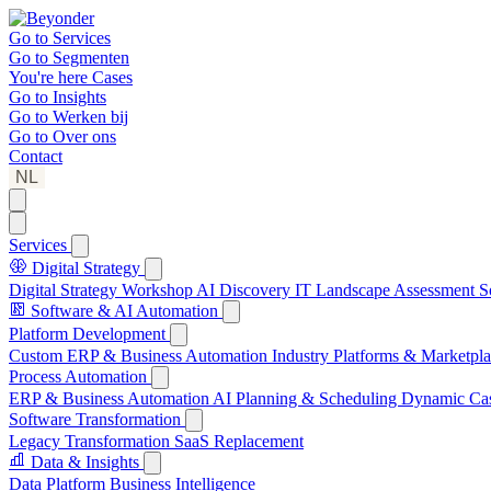
Go to
Services
Go to
Segmenten
You're here
Cases
Go to
Insights
Go to
Werken bij
Go to
Over ons
Contact
NL
Services
Digital Strategy
Digital Strategy Workshop
AI Discovery
IT Landscape Assessment
S
Software & AI Automation
Platform Development
Custom ERP & Business Automation
Industry Platforms & Marketpl
Process Automation
ERP & Business Automation
AI Planning & Scheduling
Dynamic Ca
Software Transformation
Legacy Transformation
SaaS Replacement
Data & Insights
Data Platform
Business Intelligence