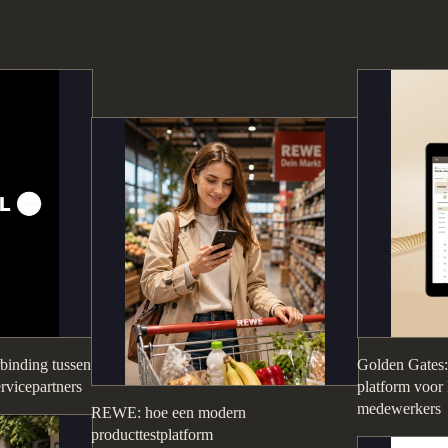
rbinding tussen
Golden Gates: 
ervicepartners
platform voor 
medewerkers
REWE: hoe een modern
producttestplatform