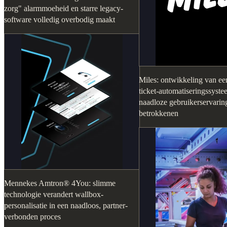
zorg" alarmmoeheid en starre legacy-
software volledig overbodig maakt
Miles: ontwikkeling van een
ticket-automatiseringssyst
naadloze gebruikerservaring
betrokkenen
Mennekes Amtron® 4You: slimme
technologie verandert wallbox-
personalisatie in een naadloos, partner-
verbonden proces