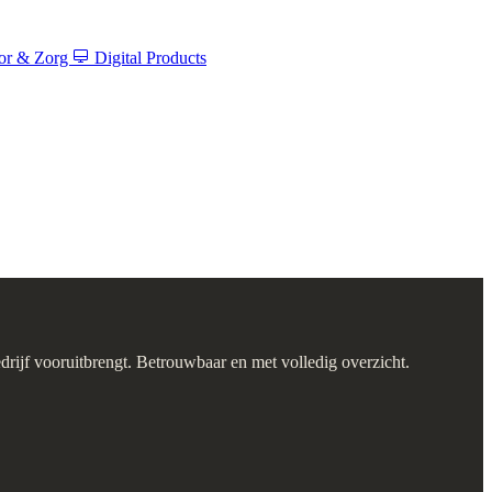
tor & Zorg
Digital Products
drijf vooruitbrengt. Betrouwbaar en met volledig overzicht.