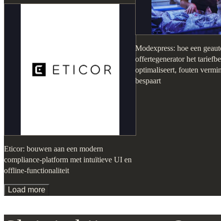
Modexpress: hoe een geaut
offertegenerator het tariefb
optimaliseert, fouten vermin
bespaart
Eticor: bouwen aan een modern
compliance-platform met intuïtieve UI en
offline-functionaliteit
Load more