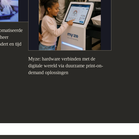
omatiseerde
eheer
dert en tijd
Myze: hardware verbinden met de
digitale wereld via duurzame print-on-
demand oplossingen