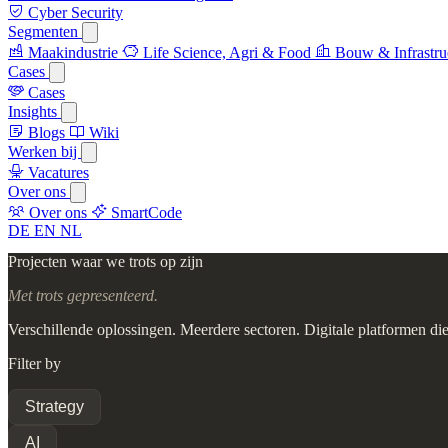
Cyber Security
Segmenten
Maakindustrie
Life Science, Agri & Food
Bouw & Infrastru
Cases
Cases
Insights
Blogs
Wiki
Werken bij
Vacatures
Over ons
Over ons
SmartCode
DE
EN
NL
Projecten waar we trots op zijn
Met trots gepresenteerd.
Verschillende oplossingen. Meerdere sectoren. Digitale platformen die
Filter by
Strategy
AI