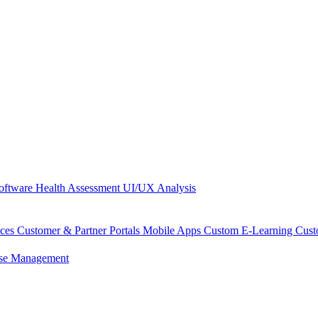
oftware Health Assessment
UI/UX Analysis
aces
Customer & Partner Portals
Mobile Apps
Custom E-Learning
Cus
se Management