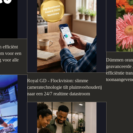
 efficiënt
eem voor een
 voor alle
Dümmen orang
geavanceerde 
efficiëntie tr
toonaangevende
Royal GD - Flockvision: slimme
cameratechnologie tilt pluimveehouderij
naar een 24/7 realtime datastroom