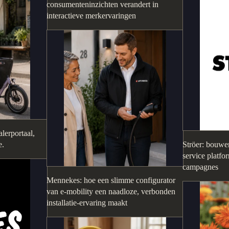
consumenteninzichten verandert in
interactieve merkervaringen
lerportaal,
e.
Ströer: bouwen
service platfo
campagnes
Mennekes: hoe een slimme configurator
van e-mobility een naadloze, verbonden
installatie-ervaring maakt