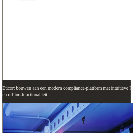
Eticor: bouwen aan een modern compliance-platform met intuïtieve U
en offline-functionaliteit