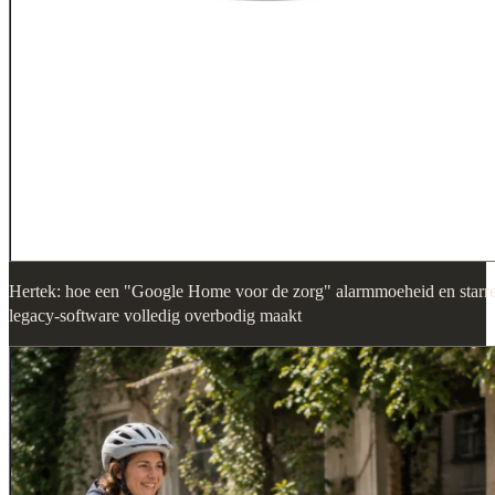
Hertek: hoe een "Google Home voor de zorg" alarmmoeheid en starr
legacy-software volledig overbodig maakt