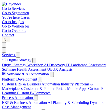
Go to
Services
Go to
Segmenten
You're here
Cases
Go to
Insights
Go to
Werken bij
Go to
Over ons
Contact
NL
Services
Digital Strategy
Digital Strategy Workshop
AI Discovery
IT Landscape Assessment
Software Health Assessment
UI/UX Analysis
Software & AI Automation
Platform Development
Custom ERP & Business Automation
Industry Platforms &
Marketplaces
Customer & Partner Portals
Mobile Apps
Custom E-
Learning
Custom E-Commerce
Process Automation
ERP & Business Automation
AI Planning & Scheduling
Dynamic
Case Management