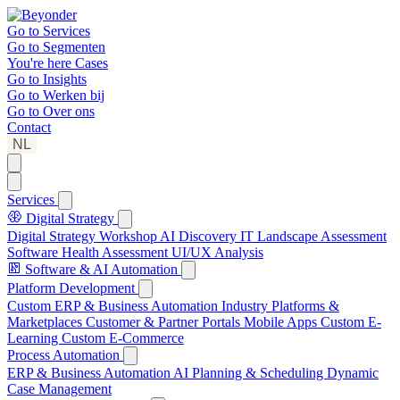
Go to
Services
Go to
Segmenten
You're here
Cases
Go to
Insights
Go to
Werken bij
Go to
Over ons
Contact
NL
Services
Digital Strategy
Digital Strategy Workshop
AI Discovery
IT Landscape Assessment
Software Health Assessment
UI/UX Analysis
Software & AI Automation
Platform Development
Custom ERP & Business Automation
Industry Platforms &
Marketplaces
Customer & Partner Portals
Mobile Apps
Custom E-
Learning
Custom E-Commerce
Process Automation
ERP & Business Automation
AI Planning & Scheduling
Dynamic
Case Management