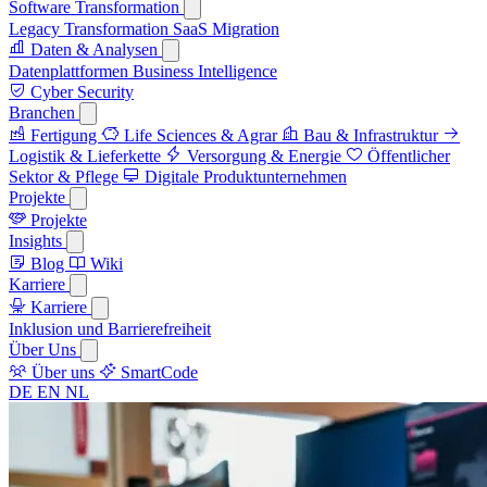
Software Transformation
Legacy Transformation
SaaS Migration
Daten & Analysen
Datenplattformen
Business Intelligence
Cyber Security
Branchen
Fertigung
Life Sciences & Agrar
Bau & Infrastruktur
Logistik & Lieferkette
Versorgung & Energie
Öffentlicher
Sektor & Pflege
Digitale Produktunternehmen
Projekte
Projekte
Insights
Blog
Wiki
Karriere
Karriere
Inklusion und Barrierefreiheit
Über Uns
Über uns
SmartCode
DE
EN
NL