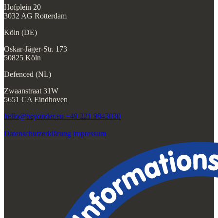
Hofplein 20
3032 AG Rotterdam
Köln (DE)
Oskar-Jäger-Str. 173
50825 Köln
Defenced (NL)
Zwaanstraat 31W
5651 CA Eindhoven
hello@beyonder.eu
+49 221 9843030
Datenschutzerklärung
impressum