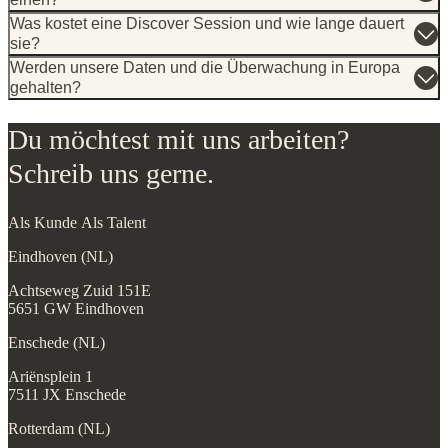
einen?
Was kostet eine Discover Session und wie lange dauert
sie?
Werden unsere Daten und die Überwachung in Europa
gehalten?
Du möchtest mit uns arbeiten?
Schreib uns gerne.
Als Kunde
Als Talent
Eindhoven (NL)
Achtseweg Zuid 151E
5651 GW Eindhoven
Enschede (NL)
Ariënsplein 1
7511 JX Enschede
Rotterdam (NL)