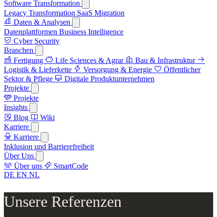
Software Transformation
Legacy Transformation
SaaS Migration
Daten & Analysen
Datenplattformen
Business Intelligence
Cyber Security
Branchen
Fertigung
Life Sciences & Agrar
Bau & Infrastruktur
Logistik & Lieferkette
Versorgung & Energie
Öffentlicher
Sektor & Pflege
Digitale Produktunternehmen
Projekte
Projekte
Insights
Blog
Wiki
Karriere
Karriere
Inklusion und Barrierefreiheit
Über Uns
Über uns
SmartCode
DE
EN
NL
Unsere Referenzen