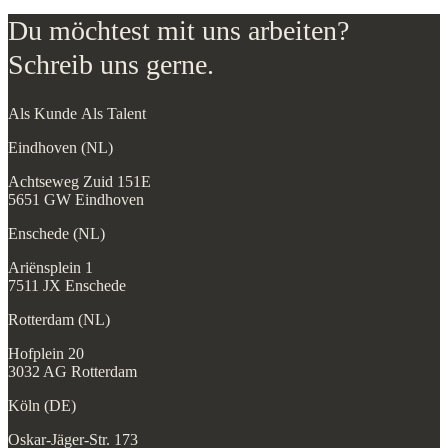
Du möchtest mit uns arbeiten?
Schreib uns gerne.
Als Kunde
Als Talent
Eindhoven (NL)
Achtseweg Zuid 151E
5651 GW Eindhoven
Enschede (NL)
Ariënsplein 1
7511 JX Enschede
Rotterdam (NL)
Hofplein 20
3032 AG Rotterdam
Köln (DE)
Oskar-Jäger-Str. 173