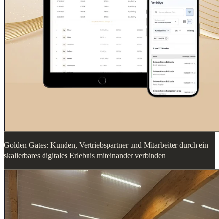
Golden Gates: Kunden, Vertriebspartner und Mitarbeiter durch ein
skalierbares digitales Erlebnis miteinander verbinden