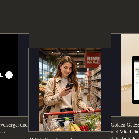
eversorger und
Golden Gates:
los
und Mitarbeite
digitales Erle