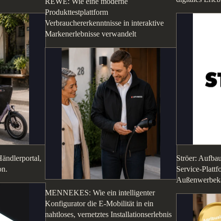
REWE: Wie eine moderne
Produkttestplattform
Verbrauchererkenntnisse in interaktive
Markenerlebnisse verwandelt
ändlerportal,
Ströer: Aufbau
on.
Service-Plattf
Außenwerbek
MENNEKES: Wie ein intelligenter
Konfigurator die E-Mobilität in ein
nahtloses, vernetztes Installationserlebnis