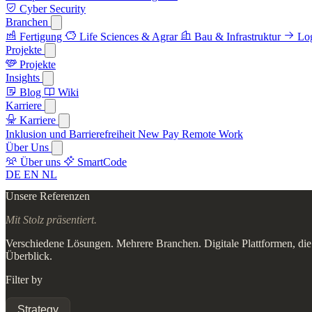
Cyber Security
Branchen
Fertigung
Life Sciences & Agrar
Bau & Infrastruktur
Log
Projekte
Projekte
Insights
Blog
Wiki
Karriere
Karriere
Inklusion und Barrierefreiheit
New Pay
Remote Work
Über Uns
Über uns
SmartCode
DE
EN
NL
Unsere Referenzen
Mit Stolz präsentiert.
Verschiedene Lösungen. Mehrere Branchen. Digitale Plattformen, die 
Überblick.
Filter by
Strategy