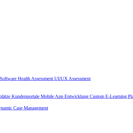
Software Health Assessment
UI/UX Assessment
plätze
Kundenportale
Mobile App Entwicklung
Custom E-Learning Pl
namic Case Management