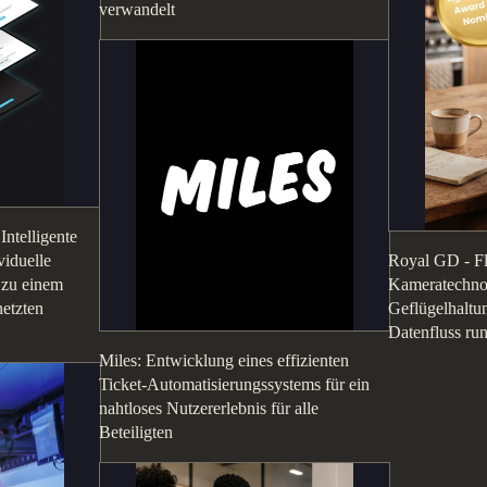
verwandelt
ntelligente
viduelle
Royal GD - Flo
zu einem
Kameratechnol
netzten
Geflügelhaltun
Datenfluss ru
Miles: Entwicklung eines effizienten
Ticket-Automatisierungssystems für ein
nahtloses Nutzererlebnis für alle
Beteiligten